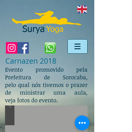
Surya
Yoga
Carnazen 2018
Evento promovido pela
Prefeitura de Sorocaba,
pelo qual nós tivemos o prazer
de ministrar uma aula,
veja fotos do evento.