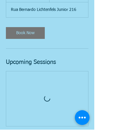
h
3
Rua Bernardo Lichtenfels Junior 216
0
m
i
n
Book Now
Upcoming Sessions